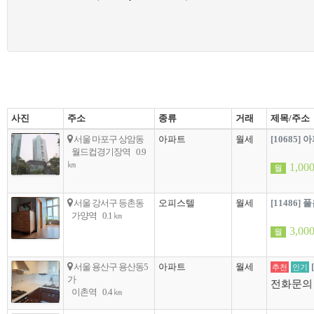
사진
주소
종류
거래
제목/주소
서울 마포구 상암동
아파트
월세
[10685] 
월드컵경기장역
0.9
㎞
1,00
월
서울 강서구 등촌동
오피스텔
월세
[11486
가양역
0.1 ㎞
3,00
월
서울 용산구 용산동5
아파트
월세
추천
인기
가
전화문의
이촌역
0.4 ㎞