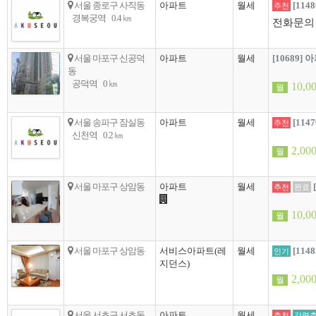
서울 종로구 사직동
아파트
월세
[11
추천
경복궁역
0.4 ㎞
전화문의
서울 마포구 신공덕
아파트
월세
[10689] 
동
공덕역
0 ㎞
10,0
월
서울 송파구 잠실동
아파트
월세
[11
추천
신천역
0.2 ㎞
2,00
월
서울 마포구 상암동
아파트
월세
추천
완료
10,0
월
서울 마포구 상암동
서비스아파트(레
월세
[11
인기
지던스)
2,00
월
서울 서초구 서초동
아파트
월세
추천
강력