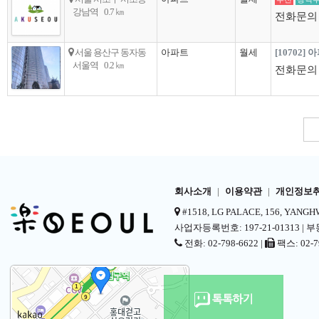
강남역
0.7 ㎞
전화문의
서울 용산구 동자동
아파트
월세
[10702] 
서울역
0.2 ㎞
전화문의
회사소개
|
이용약관
|
개인정보
#1518, LG PALACE, 156, YANG
사업자등록번호: 197-21-01313 | 부
전화: 02-798-6622 |
팩스: 02-79